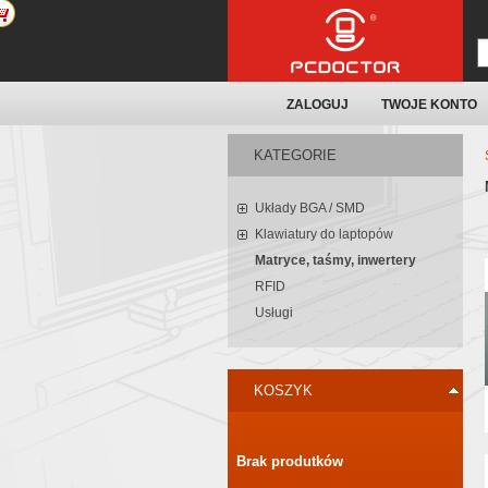
ZALOGUJ
TWOJE KONTO
KATEGORIE
Układy BGA / SMD
Klawiatury do laptopów
Matryce, taśmy, inwertery
RFID
Usługi
KOSZYK
Brak produtków