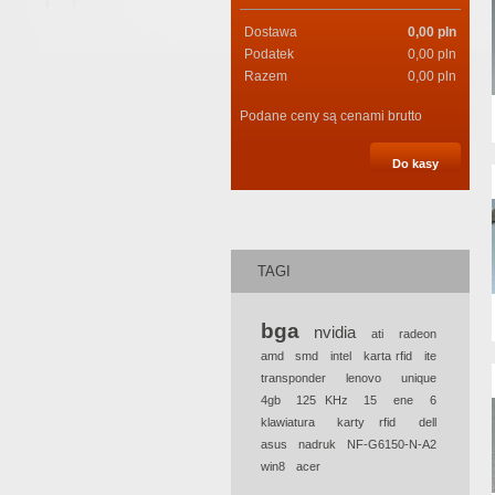
Dostawa
0,00 pln
Podatek
0,00 pln
Razem
0,00 pln
Podane ceny są cenami brutto
Do kasy
TAGI
bga
nvidia
ati
radeon
amd
smd
intel
karta rfid
ite
transponder
lenovo
unique
4gb
125 KHz
15
ene
6
klawiatura
karty rfid
dell
asus
nadruk
NF-G6150-N-A2
win8
acer