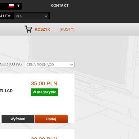
KONTAKT
LUTA:
KOSZYK
(PUSTY)
SORTUJ WG
35,00 PLN
FL LCD
W magazynie
Wyświetl
Dodaj